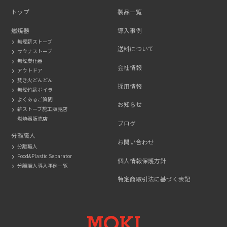
トップ
製品一覧
燃焼器
導入事例
無煙薪ストーブ
送料について
サウナストーブ
無煙炭化器
会社情報
アウトドア
焚き火どんどん
採用情報
無煙竹薪ボイラ
よくあるご質問
お知らせ
薪ストーブ施工販売店
燃焼器販売店
ブログ
分離職人
お問い合わせ
分離職人
Food&Plastic Separator
個人情報保護方針
分離職人導入事例一覧
特定商取引法に基づく表記