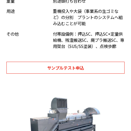
重量
別途御打ち合わせ
用途
重機投入や大袋（事業系の生ゴミな
ど）の分別 プラントのシステムへ組
み込むことが可能
その他
付帯設備例：押込SC、押込SC+定量供
給機、残渣搬送SC、廃プラ搬送SC、専
用架台（SUS/SS塗装）、点検歩廊
サンプルテスト申込