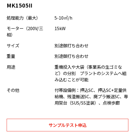
MK1505II
処理能力（最大）
5-10㎥/h
モーター（200V/三
15kW
相）
サイズ
別途御打ち合わせ
重量
別途御打ち合わせ
用途
重機投入や大袋（事業系の生ゴミな
ど）の分別 プラントのシステムへ組
み込むことが可能
その他
付帯設備例：押込SC、押込SC+定量供
給機、残渣搬送SC、廃プラ搬送SC、専
用架台（SUS/SS塗装）、点検歩廊
サンプルテスト申込