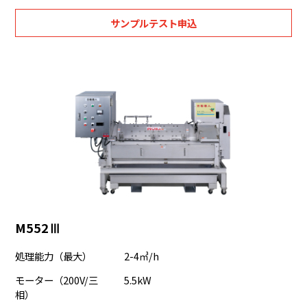
サンプルテスト申込
M552Ⅲ
処理能力（最大）
2-4㎥/h
モーター（200V/三
5.5kW
相）