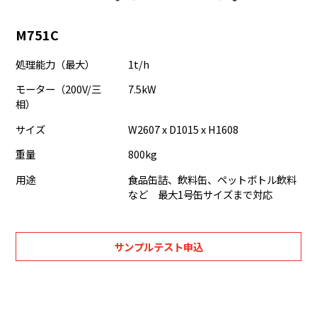
M751C
処理能力（最大）
1t/h
モーター（200V/三
7.5kW
相）
サイズ
W2607 x D1015 x H1608
重量
800kg
用途
食品缶詰、飲料缶、ペットボトル飲料
など 最大1号缶サイズまで対応
サンプルテスト申込