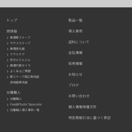
トップ
製品一覧
燃焼器
導入事例
無煙薪ストーブ
送料について
サウナストーブ
無煙炭化器
会社情報
アウトドア
焚き火どんどん
採用情報
無煙竹薪ボイラ
よくあるご質問
お知らせ
薪ストーブ施工販売店
燃焼器販売店
ブログ
分離職人
お問い合わせ
分離職人
Food&Plastic Separator
個人情報保護方針
分離職人導入事例一覧
特定商取引法に基づく表記