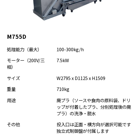
M755D
処理能力（最大）
100-300kg/h
モーター（200V/三
7.5kW
相）
サイズ
W2795 x D1125 x H1509
重量
710kg
用途
廃プラ（ソースや食肉の原料袋、ドリ
ップが付着したプラ、分別処理後の廃
プラ）の洗浄・脱水
その他
投入口は正面・横方向が選択可能です
独立式制御盤が付属します