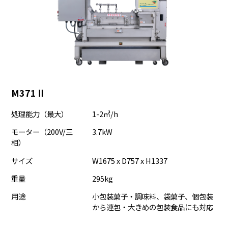
M371Ⅱ
処理能力（最大）
1-2㎥/h
モーター（200V/三
3.7kW
相）
サイズ
W1675 x D757 x H1337
重量
295kg
用途
小包装菓子・調味料、袋菓子、個包装
から連包・大きめの包装食品にも対応