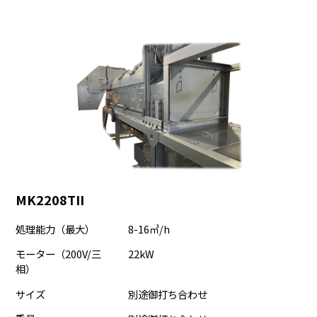
MK2208TII
処理能力（最大）
8-16㎥/h
モーター（200V/三
22kW
相）
サイズ
別途御打ち合わせ