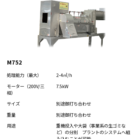
M752
処理能力（最大）
2-4㎥/h
モーター（200V/三
7.5kW
相）
サイズ
別途御打ち合わせ
重量
別途御打ち合わせ
用途
重機投入や大袋（事業系の生ゴミな
ど）の分別 プラントのシステムへ組
み込むことが可能