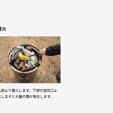
着火
上部より着火します。下部の空気口よ
火しますと大量の煙が発⽣します。