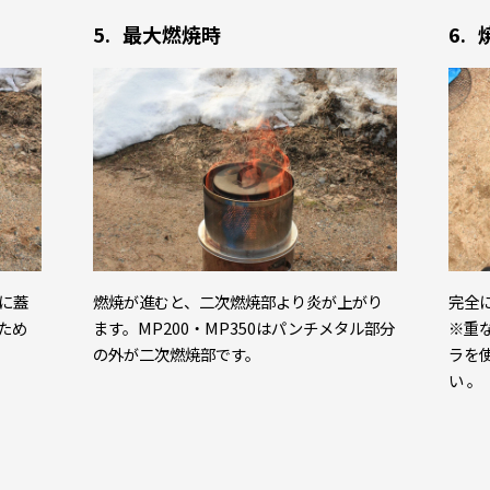
最大燃焼時
に蓋
燃焼が進むと、二次燃焼部より炎が上がり
完全
ため
ます。MP200・MP350はパンチメタル部分
※重
の外が二次燃焼部です。
ラを
い 。