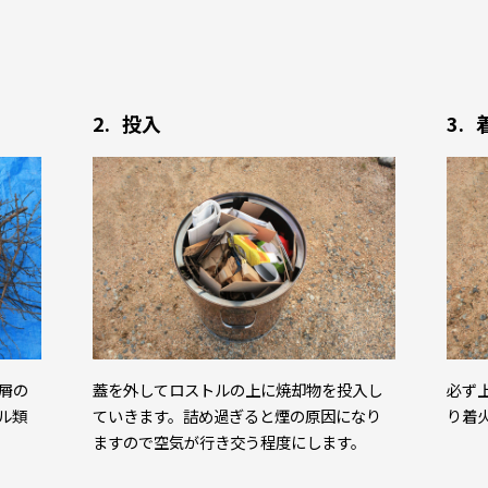
投入
屑の
蓋を外してロストルの上に焼却物を投入し
必ず
ル類
ていきます。詰め過ぎると煙の原因になり
り着
ますので空気が⾏き交う程度にします。