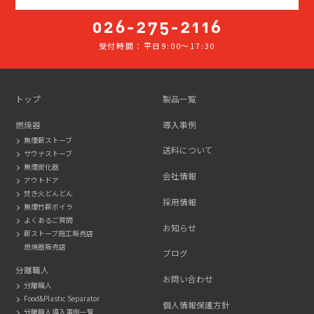
受付時間：平日9:00～17:30
026-
275-
2116
トップ
製品一覧
燃焼器
導入事例
無煙薪ストーブ
送料について
サウナストーブ
無煙炭化器
会社情報
アウトドア
焚き火どんどん
採用情報
無煙竹薪ボイラ
よくあるご質問
お知らせ
薪ストーブ施工販売店
燃焼器販売店
ブログ
分離職人
お問い合わせ
分離職人
Food&Plastic Separator
個人情報保護方針
分離職人導入事例一覧