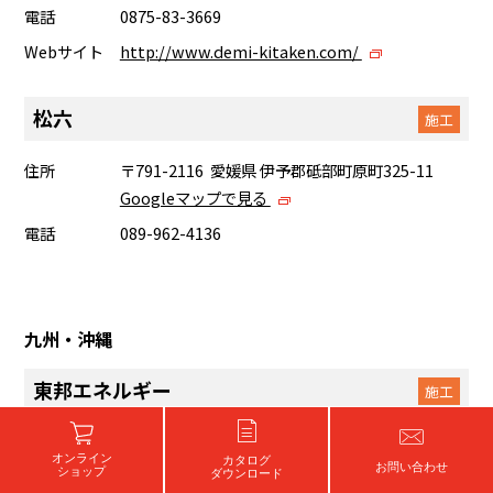
電話
0875-83-3669
Webサイト
http://www.demi-kitaken.com/
松六
施工
住所
〒791-2116 愛媛県 伊予郡砥部町原町325-11
Googleマップで見る
電話
089-962-4136
九州・沖縄
東邦エネルギー
施工
住所
〒834-0067 福岡県 八女市龍ヶ原232-3
オンライン
カタログ
Googleマップで見る
お問い合わせ
ショップ
ダウンロード