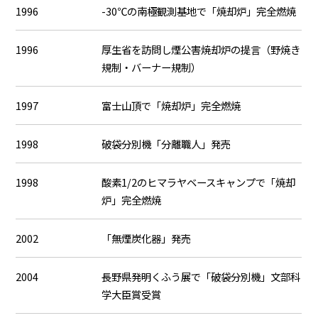
1996
-30℃の南極観測基地で「焼却炉」完全燃焼
1996
厚生省を訪問し煙公害焼却炉の提言（野焼き
規制・バーナー規制）
1997
富士山頂で「焼却炉」完全燃焼
1998
破袋分別機「分離職人」発売
1998
酸素1/2のヒマラヤベースキャンプで「焼却
炉」完全燃焼
2002
「無煙炭化器」発売
2004
長野県発明くふう展で「破袋分別機」文部科
学大臣賞受賞