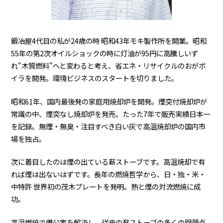
鍛冶屋4代目の私が24歳の時 昭和43年モキ製作所を開業。昭和
55年の第2次オイルショックの時に灯油が95円に高騰しいず
れ"木質燃料"へと変わると考え、省エネ・リサイクルのおがボ
イラを開発。環境ビジネスのスタートを切りました。
昭和61年、国内最後発の家庭用焼却炉を開発。煙突付焼却炉が
常識の中、煙突なし焼却炉を発売。たった7年で販売実績日本一
を記録。無煙・無臭・注目すべき白い灰で高温焼却炉の国内市
場を独占。
次に着目したのは煙の出ている薪ストーブです。高温焼却で有
れば煙は出ないはずです。長年の燃焼哲学から、日・独・米・
中特許 世界初の茂木プレートを発明。熱と煙の対流燃焼に成
功。
高温燃焼で煙公害を解決し、従来の薪ストーブの多くの問題点