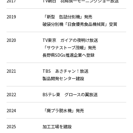
2017
TV朝日 羽鳥慎一モーニングショー放送
2019
「新型 缶詰分別機」発売
破袋分別機「日食優秀食品機械賞」受賞
2020
TV東京 ガイアの夜明け放送
「サウナストーブ茂暖」発売
長野県SDGs推進企業へ登録
2021
TBS あさチャン！放送
製品開発センター建設
2022
BSテレ東 グロースの翼放送
2024
「廃プラ脱水機」発売
2025
加工工場を建設