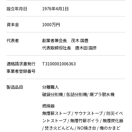
設立年月日
1976年4月1日
資本金
1000万円
代表者
創業者兼会長 茂木 国豊
代表取締役社長 唐木田 国彦
適格請求書発行
T3100001006363
事業者登録番号
製造品目
分離職人
破袋分別機 / 缶詰分別機/ 廃プラ脱水機
燃焼器
無煙薪ストーブ / サウナストーブ / 防災イベ
ントストーブ / 無煙竹薪ボイラ / 無煙炭化器
/ 焚き火どんどん / NO焼き台 / 俺のかまど