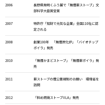
2006
長野県発明くふう展で「無煙薪ストーブ」文
部科学大臣賞受賞
2007
特許庁「知財で元気な企業」全国110社に認
定される
2008
創業100年 「無煙炭化炉」「バイオチップ
ボイラ」発売
2010
「無煙かまどストーブ」「無煙薪ボイラ」発
売
2011
薪ストーブの煙公害規制のお願い 環境省を
訪問
2012
「斜め燃焼ストーブIILA」発売