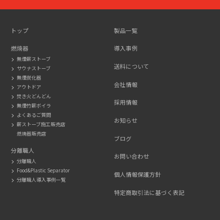
275-
2116
トップ
製品一覧
燃焼器
導入事例
無煙薪ストーブ
送料について
サウナストーブ
無煙炭化器
会社情報
アウトドア
焚き火どんどん
採用情報
無煙竹薪ボイラ
よくあるご質問
お知らせ
薪ストーブ施工販売店
燃焼器販売店
ブログ
分離職人
お問い合わせ
分離職人
Food&Plastic Separator
個人情報保護方針
分離職人導入事例一覧
特定商取引法に基づく表記