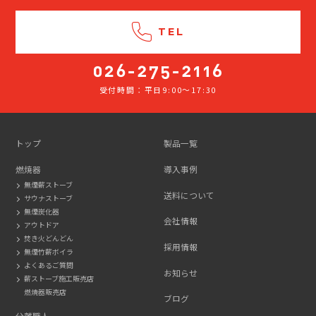
TEL
受付時間：平日9:00～17:30
026-
275-
2116
トップ
製品一覧
燃焼器
導入事例
無煙薪ストーブ
送料について
サウナストーブ
無煙炭化器
会社情報
アウトドア
焚き火どんどん
採用情報
無煙竹薪ボイラ
よくあるご質問
お知らせ
薪ストーブ施工販売店
燃焼器販売店
ブログ
分離職人