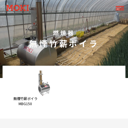
燃焼器
無煙竹薪ボイラ
無煙竹薪ボイラ
MBG150