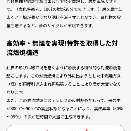
竹林整備や剪定作業で出た竹や枝を燃焼し、炭が生成できま
す。（炭化率99％、100ℓの炭が30分でできます。）炭を農地に
まくと土壌が豊かになり肥料を減らすことができ、農作物の収
量も増えるなど、夢のサイクルが実現できます。
高効率・無煙を実現!特許を取得した対
流燃焼構造
独自の形状は縁で渦を巻くように燃焼する特徴的な対流燃焼を
起こします。この対流燃焼により外に出ようとした未燃焼ガス
（煙）が再度引き込まれ再燃焼することにより煙が大変少なく
なります。
また、この対流燃焼にステンレスの反射熱も加わって、器の中
が800℃～900℃の高温状態となることにより、高炭素率（80％
～99％）の炭が短時間で大量に生成できます。