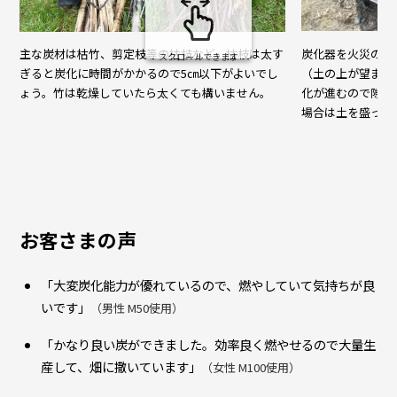
炭化器を火災の心
主な炭材は枯竹、剪定枝等の枯枝など。枯枝は太す
スクロールできます
（土の上が望まし
ぎると炭化に時間がかかるので5㎝以下がよいでし
化が進むので隙間
ょう。竹は乾燥していたら太くても構いません。
場合は土を盛って
お客さまの声
「大変炭化能力が優れているので、燃やしていて気持ちが良
いです」
（男性 M50使用）
「かなり良い炭ができました。効率良く燃やせるので大量生
産して、畑に撒いています」
（女性 M100使用）