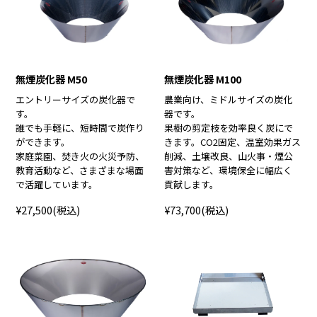
無煙炭化器 M50
無煙炭化器 M100
エントリーサイズの炭化器で
農業向け、ミドルサイズの炭化
す。
器です。
誰でも手軽に、短時間で炭作り
果樹の剪定枝を効率良く炭にで
ができます。
きます。CO2固定、温室効果ガス
家庭菜園、焚き火の火災予防、
削減、土壌改良、山火事・煙公
教育活動など、さまざまな場面
害対策など、環境保全に幅広く
で活躍しています。
貢献します。
¥27,500
(税込)
¥73,700
(税込)