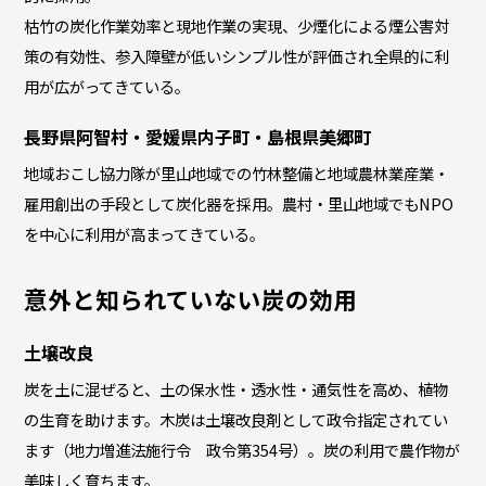
枯竹の炭化作業効率と現地作業の実現、少煙化による煙公害対
策の有効性、参入障壁が低いシンプル性が評価され全県的に利
用が広がってきている。
⾧野県阿智村・愛媛県内子町・島根県美郷町
地域おこし協力隊が里山地域での竹林整備と地域農林業産業・
雇用創出の手段として炭化器を採用。農村・里山地域でもNPO
を中心に利用が高まってきている。
意外と知られていない炭の効用
土壌改良
炭を土に混ぜると、土の保水性・透水性・通気性を高め、植物
の生育を助けます。木炭は土壌改良剤として政令指定されてい
ます（地力増進法施行令 政令第354号）。炭の利用で農作物が
美味しく育ちます。