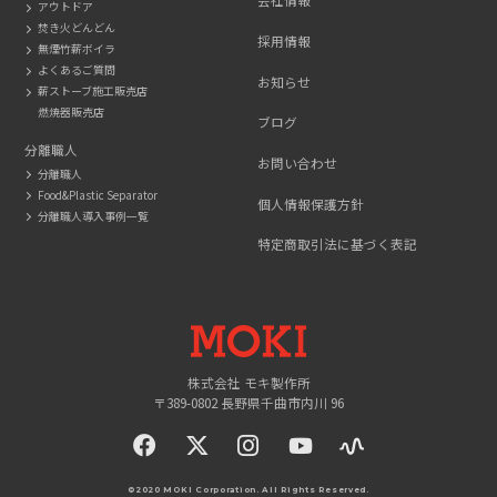
アウトドア
焚き火どんどん
採用情報
無煙竹薪ボイラ
よくあるご質問
お知らせ
薪ストーブ施工販売店
燃焼器販売店
ブログ
分離職人
お問い合わせ
分離職人
Food&Plastic Separator
個人情報保護方針
分離職人導入事例一覧
特定商取引法に基づく表記
MOKI
株式会社 モキ製作所
〒389-0802 長野県千曲市内川 96
facebook
twitter
instagram
YouTue
©2020 MOKI Corporation. All Rights Reserved.