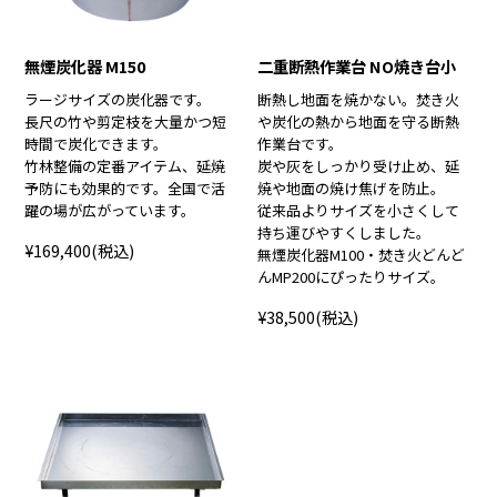
無煙炭化器 M150
二重断熱作業台 NO焼き台小
ラージサイズの炭化器です。
断熱し地面を焼かない。焚き火
長尺の竹や剪定枝を大量かつ短
や炭化の熱から地面を守る断熱
時間で炭化できます。
作業台です。
竹林整備の定番アイテム、延焼
炭や灰をしっかり受け止め、延
予防にも効果的です。全国で活
焼や地面の焼け焦げを防止。
躍の場が広がっています。
従来品よりサイズを小さくして
持ち運びやすくしました。
¥169,400
(税込)
無煙炭化器M100・焚き火どんど
んMP200にぴったりサイズ。
¥38,500
(税込)