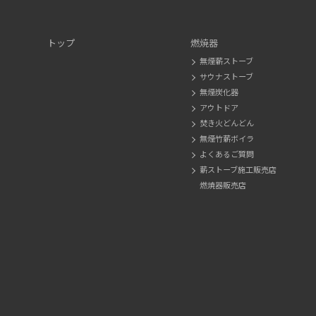
トップ
燃焼器
無煙薪ストーブ
サウナストーブ
無煙炭化器
アウトドア
焚き火どんどん
無煙竹薪ボイラ
よくあるご質問
薪ストーブ施工販売店
燃焼器販売店