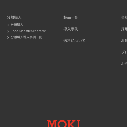
分離職人
製品一覧
会
分離職人
導入事例
採
Food&Plastic Separator
分離職人導入事例一覧
送料について
お
ブ
お