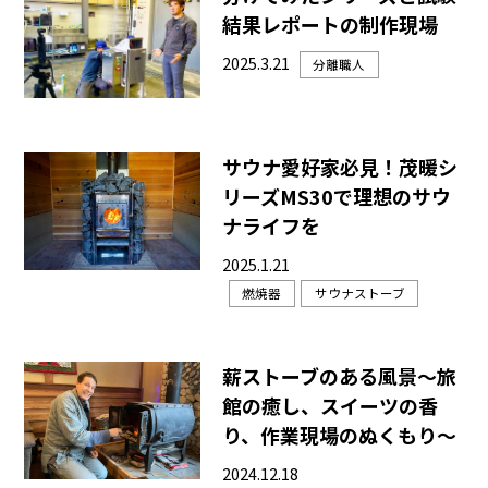
結果レポートの制作現場
2025.3.21
分離職人
サウナ愛好家必見！茂暖シ
リーズMS30で理想のサウ
ナライフを
2025.1.21
燃焼器
サウナストーブ
薪ストーブのある風景～旅
館の癒し、スイーツの香
り、作業現場のぬくもり～
2024.12.18