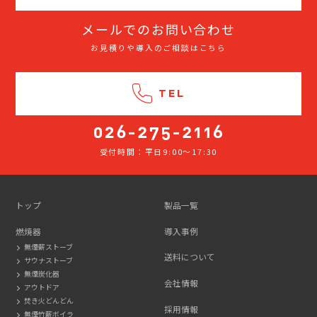
メールでのお問い合わせ
お見積りや導入のご相談はこちら
TEL
受付時間：平日9:00～17:30
026-
275-
2116
トップ
製品一覧
燃焼器
導入事例
無煙薪ストーブ
送料について
サウナストーブ
無煙炭化器
会社情報
アウトドア
焚き火どんどん
採用情報
無煙竹薪ボイラ