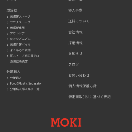
燃焼器
導入事例
無煙薪ストーブ
送料について
サウナストーブ
無煙炭化器
会社情報
アウトドア
焚き火どんどん
採用情報
無煙竹薪ボイラ
よくあるご質問
お知らせ
薪ストーブ施工販売店
燃焼器販売店
ブログ
分離職人
お問い合わせ
分離職人
Food&Plastic Separator
個人情報保護方針
分離職人導入事例一覧
特定商取引法に基づく表記
MOKI