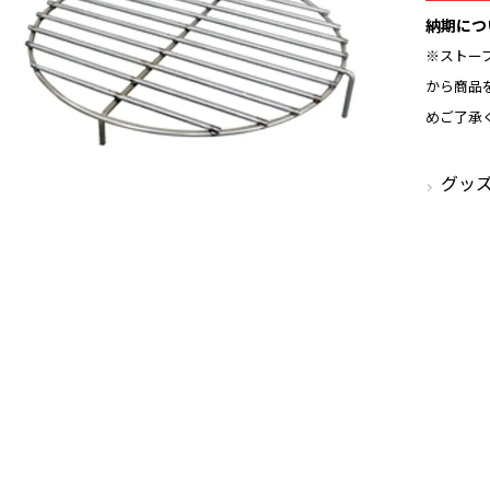
納期につ
※ストー
から商品
めご了承
グッ