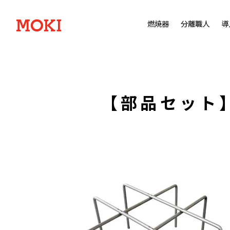
燃焼器
分離職人
導
【部品セット】