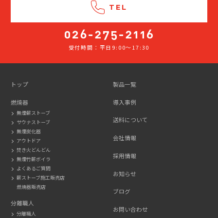
TEL
受付時間：平日9:00～17:30
026-
275-
2116
トップ
製品一覧
燃焼器
導入事例
無煙薪ストーブ
送料について
サウナストーブ
無煙炭化器
会社情報
アウトドア
焚き火どんどん
採用情報
無煙竹薪ボイラ
よくあるご質問
お知らせ
薪ストーブ施工販売店
燃焼器販売店
ブログ
分離職人
お問い合わせ
分離職人