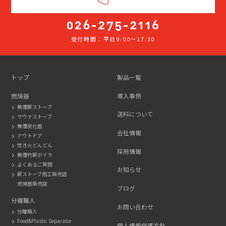
受付時間：平日9:00～17:30
026-
275-
2116
トップ
製品一覧
燃焼器
導入事例
無煙薪ストーブ
送料について
サウナストーブ
無煙炭化器
会社情報
アウトドア
焚き火どんどん
採用情報
無煙竹薪ボイラ
よくあるご質問
お知らせ
薪ストーブ施工販売店
燃焼器販売店
ブログ
分離職人
お問い合わせ
分離職人
Food&Plastic Separator
個人情報保護方針