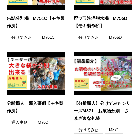
缶詰分別機 M751C【モキ製
廃プラ洗浄脱水機 M755D
作所】
【モキ製作所】
分けてみた
分けてみた
M751C
M755D
分離職人 導入事例【モキ製
【分離職人】分けてみたシリ
作所】
ーズM371 お漬物分別 さ
まざまな包装
導入事例
M752
分けてみた
M371