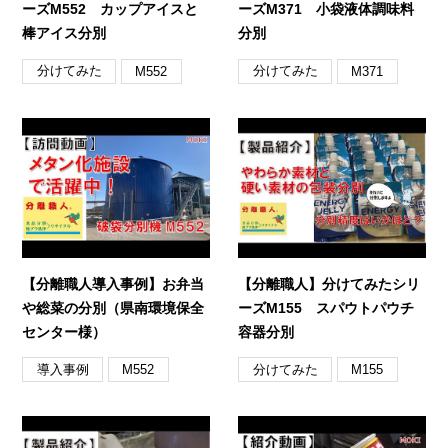
ーズM552 カップアイスと
ーズM371 小袋液体調味料
棒アイス分別
分別
分けてみた
分けてみた
M552
M371
【分離職人導入事例】お弁当
【分離職人】分けてみたシリ
や総菜の分別（県南環境保全
ーズM155 スパウトパウチ
センター様）
容器分別
導入事例
分けてみた
M552
M155