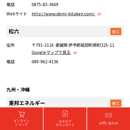
電話
0875-83-3669
Webサイト
http://www.demi-kitaken.com/
松六
施工
住所
〒791-2116 愛媛県 伊予郡砥部町原町325-11
Googleマップで見る
電話
089-962-4136
九州・沖縄
東邦エネルギー
施工
住所
〒834-0067 福岡県 八女市龍ヶ原232-3
オンライン
カタログ
Googleマップで見る
お問い合わせ
ショップ
ダウンロード