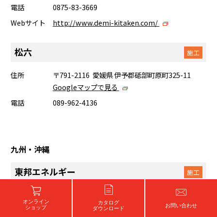
電話
0875-83-3669
Webサイト
http://www.demi-kitaken.com/
松六
施工
住所
〒791-2116 愛媛県 伊予郡砥部町原町325-11
Googleマップで見る
電話
089-962-4136
九州・沖縄
東邦エネルギー
施工
住所
〒834-0067 福岡県 八女市龍ヶ原232-3
オンライン
カタログ
Googleマップで見る
お問い合わせ
ショップ
ダウンロード