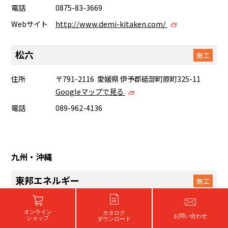
電話
0875-83-3669
Webサイト
http://www.demi-kitaken.com/
松六
施工
住所
〒791-2116 愛媛県 伊予郡砥部町原町325-11
Googleマップで見る
電話
089-962-4136
九州・沖縄
東邦エネルギー
施工
住所
〒834-0067 福岡県 八女市龍ヶ原232-3
オンライン
カタログ
Googleマップで見る
お問い合わせ
ショップ
ダウンロード