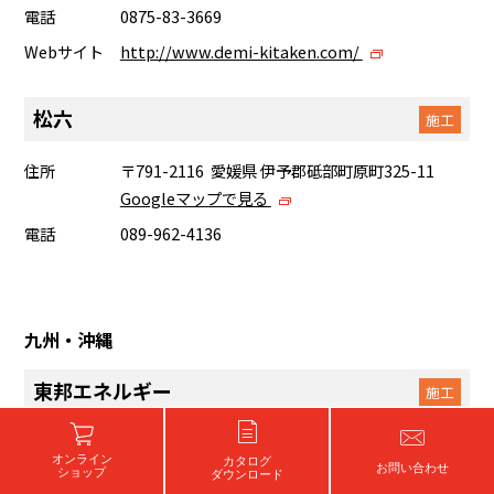
電話
0875-83-3669
Webサイト
http://www.demi-kitaken.com/
松六
施工
住所
〒791-2116 愛媛県 伊予郡砥部町原町325-11
Googleマップで見る
電話
089-962-4136
九州・沖縄
東邦エネルギー
施工
住所
〒834-0067 福岡県 八女市龍ヶ原232-3
オンライン
カタログ
Googleマップで見る
お問い合わせ
ショップ
ダウンロード