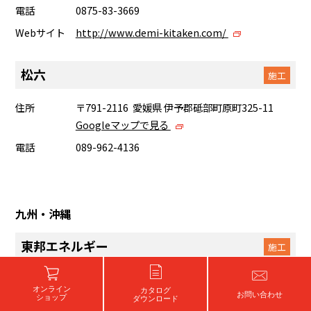
電話
0875-83-3669
Webサイト
http://www.demi-kitaken.com/
松六
施工
住所
〒791-2116 愛媛県 伊予郡砥部町原町325-11
Googleマップで見る
電話
089-962-4136
九州・沖縄
東邦エネルギー
施工
住所
〒834-0067 福岡県 八女市龍ヶ原232-3
オンライン
カタログ
Googleマップで見る
お問い合わせ
ショップ
ダウンロード