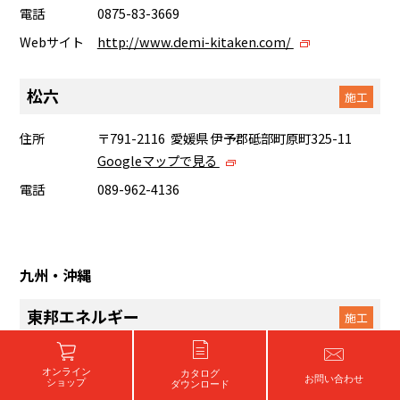
電話
0875-83-3669
Webサイト
http://www.demi-kitaken.com/
松六
施工
住所
〒791-2116 愛媛県 伊予郡砥部町原町325-11
Googleマップで見る
電話
089-962-4136
九州・沖縄
東邦エネルギー
施工
住所
〒834-0067 福岡県 八女市龍ヶ原232-3
オンライン
カタログ
Googleマップで見る
お問い合わせ
ショップ
ダウンロード