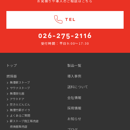
お見積りや導入のご相談はこちら
TEL
受付時間：平日9:00～17:30
026-
275-
2116
トップ
製品一覧
燃焼器
導入事例
無煙薪ストーブ
送料について
サウナストーブ
無煙炭化器
会社情報
アウトドア
焚き火どんどん
採用情報
無煙竹薪ボイラ
よくあるご質問
お知らせ
薪ストーブ施工販売店
燃焼器販売店
ブログ