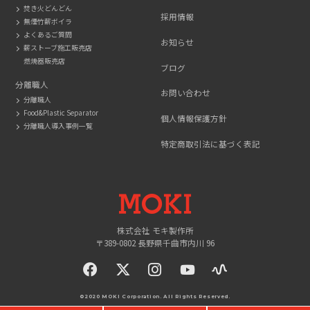
焚き火どんどん
採用情報
無煙竹薪ボイラ
よくあるご質問
お知らせ
薪ストーブ施工販売店
燃焼器販売店
ブログ
分離職人
お問い合わせ
分離職人
Food&Plastic Separator
個人情報保護方針
分離職人導入事例一覧
特定商取引法に基づく表記
MOKI
株式会社 モキ製作所
〒389-0802 長野県千曲市内川 96
facebook
twitter
instagram
YouTue
©2020 MOKI Corporation. All Rights Reserved.