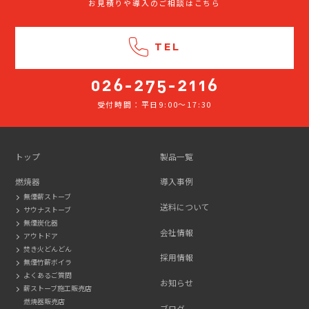
お見積りや導入のご相談はこちら
TEL
受付時間：平日9:00～17:30
026-
275-
2116
トップ
製品一覧
燃焼器
導入事例
無煙薪ストーブ
送料について
サウナストーブ
無煙炭化器
会社情報
アウトドア
焚き火どんどん
採用情報
無煙竹薪ボイラ
よくあるご質問
お知らせ
薪ストーブ施工販売店
燃焼器販売店
ブログ