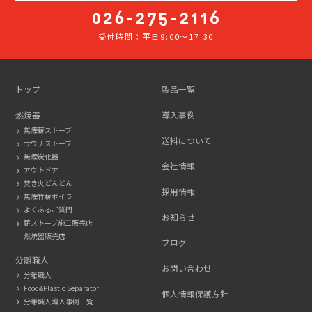
受付時間：平日9:00～17:30
026-
275-
2116
トップ
製品一覧
燃焼器
導入事例
無煙薪ストーブ
送料について
サウナストーブ
無煙炭化器
会社情報
アウトドア
焚き火どんどん
採用情報
無煙竹薪ボイラ
よくあるご質問
お知らせ
薪ストーブ施工販売店
燃焼器販売店
ブログ
分離職人
お問い合わせ
分離職人
Food&Plastic Separator
個人情報保護方針
分離職人導入事例一覧