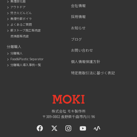
無煙炭化器
会社情報
アウトドア
焚き火どんどん
採用情報
無煙竹薪ボイラ
よくあるご質問
お知らせ
薪ストーブ施工販売店
燃焼器販売店
ブログ
分離職人
お問い合わせ
分離職人
Food&Plastic Separator
個人情報保護方針
分離職人導入事例一覧
特定商取引法に基づく表記
MOKI
株式会社 モキ製作所
〒389-0802 長野県千曲市内川 96
facebook
twitter
instagram
YouTue