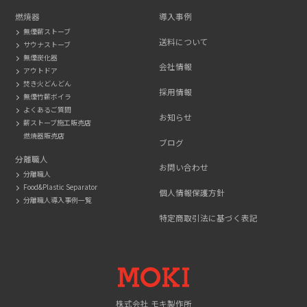
燃焼器
導入事例
無煙薪ストーブ
送料について
サウナストーブ
無煙炭化器
会社情報
アウトドア
焚き火どんどん
採用情報
無煙竹薪ボイラ
よくあるご質問
お知らせ
薪ストーブ施工販売店
燃焼器販売店
ブログ
分離職人
お問い合わせ
分離職人
Food&Plastic Separator
個人情報保護方針
分離職人導入事例一覧
特定商取引法に基づく表記
MOKI
株式会社 モキ製作所