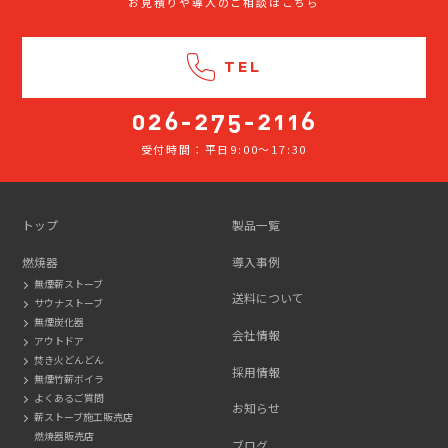
お見積りや導入のご相談はこちら
TEL
受付時間：平日9:00～17:30
026-
275-
2116
トップ
製品一覧
燃焼器
導入事例
無煙薪ストーブ
送料について
サウナストーブ
無煙炭化器
会社情報
アウトドア
焚き火どんどん
採用情報
無煙竹薪ボイラ
よくあるご質問
お知らせ
薪ストーブ施工販売店
燃焼器販売店
ブログ