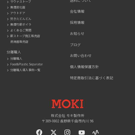
送料について
サウナストーブ
無煙炭化器
会社情報
アウトドア
焚き火どんどん
採用情報
無煙竹薪ボイラ
よくあるご質問
お知らせ
薪ストーブ施工販売店
燃焼器販売店
ブログ
分離職人
お問い合わせ
分離職人
Food&Plastic Separator
個人情報保護方針
分離職人導入事例一覧
特定商取引法に基づく表記
MOKI
株式会社 モキ製作所
〒389-0802 長野県千曲市内川 96