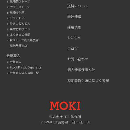
無煙薪ストーブ
送料について
サウナストーブ
無煙炭化器
会社情報
アウトドア
焚き火どんどん
採用情報
無煙竹薪ボイラ
よくあるご質問
お知らせ
薪ストーブ施工販売店
燃焼器販売店
ブログ
分離職人
お問い合わせ
分離職人
Food&Plastic Separator
個人情報保護方針
分離職人導入事例一覧
特定商取引法に基づく表記
MOKI
株式会社 モキ製作所
〒389-0802 長野県千曲市内川 96