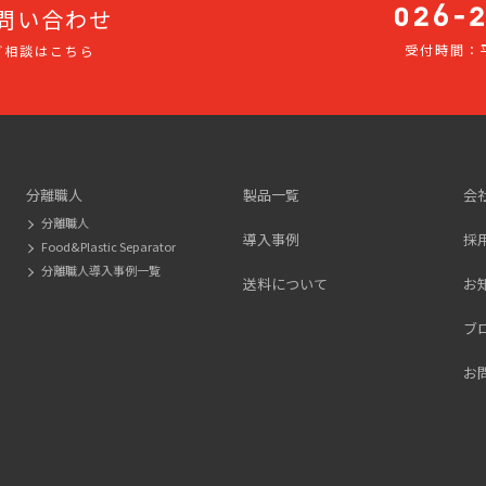
問い合わせ
受付時間：平
ご相談はこちら
026-
275-
2116
分離職人
製品一覧
会
分離職人
導入事例
採
Food&Plastic Separator
分離職人導入事例一覧
送料について
お
ブ
お