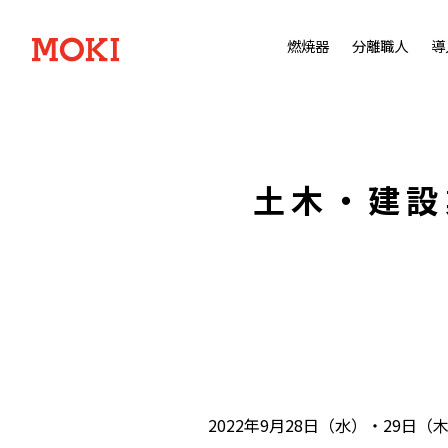
燃焼器
分離職人
導
土木・建設
2022年9⽉28⽇（⽔）・29