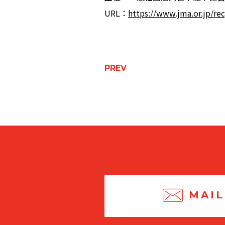
URL：
https://www.jma.or.jp/rec
PREV
MAIL