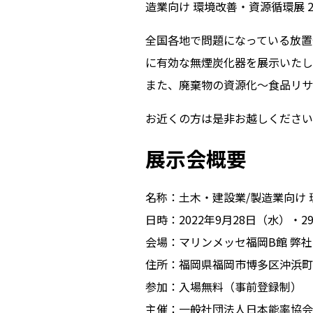
造業向け 環境改善・資源循環展 
全国各地で問題になっている放置
に有効な無煙炭化器を展⽰いたし
また、廃棄物の資源化〜⾷品リサ
お近くの方は是非お越しください
展示会概要
名称：⼟⽊・建設業/製造業向け 環
⽇時：2022年9⽉28⽇（⽔）・29
会場：マリンメッセ福岡B館 弊社⼩
住所：福岡県福岡市博多区沖浜町2
参加：⼊場無料（事前登録制）
主催：⼀般社団法⼈⽇本能率協会