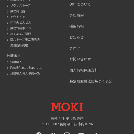
送料について
サウナストーブ
無煙炭化器
会社情報
アウトドア
焚き火どんどん
採用情報
無煙竹薪ボイラ
よくあるご質問
お知らせ
薪ストーブ施工販売店
燃焼器販売店
ブログ
分離職人
お問い合わせ
分離職人
Food&Plastic Separator
個人情報保護方針
分離職人導入事例一覧
特定商取引法に基づく表記
MOKI
株式会社 モキ製作所
〒389-0802 長野県千曲市内川 96