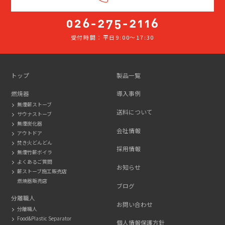
受付時間：平日9:00～17:30
026-
275-
2116
トップ
製品一覧
燃焼器
導入事例
無煙薪ストーブ
送料について
サウナストーブ
無煙炭化器
会社情報
アウトドア
焚き火どんどん
採用情報
無煙竹薪ボイラ
よくあるご質問
お知らせ
薪ストーブ施工販売店
燃焼器販売店
ブログ
分離職人
お問い合わせ
分離職人
Food&Plastic Separator
個人情報保護方針