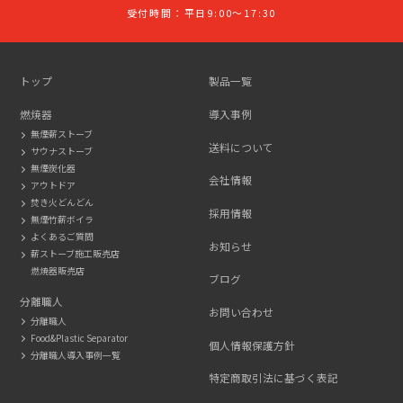
受付時間：平日9:00～17:30
026-
275-
2116
トップ
製品一覧
燃焼器
導入事例
無煙薪ストーブ
送料について
サウナストーブ
無煙炭化器
会社情報
アウトドア
焚き火どんどん
採用情報
無煙竹薪ボイラ
よくあるご質問
お知らせ
薪ストーブ施工販売店
燃焼器販売店
ブログ
分離職人
お問い合わせ
分離職人
Food&Plastic Separator
個人情報保護方針
分離職人導入事例一覧
特定商取引法に基づく表記