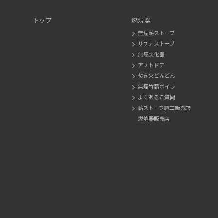
トップ
燃焼器
無煙薪ストーブ
サウナストーブ
無煙炭化器
アウトドア
焚き火どんどん
無煙竹薪ボイラ
よくあるご質問
薪ストーブ施工販売店
燃焼器販売店