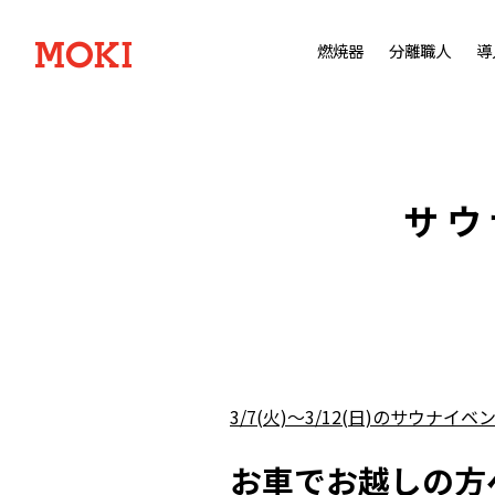
燃焼器
分離職人
導
サウ
3/7(火)～3/12(日)のサウナイベ
お車でお越しの方