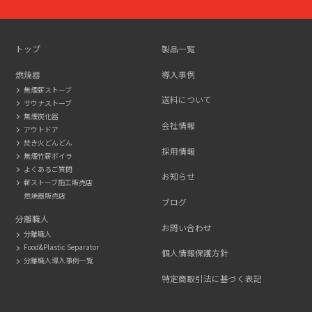
275-
2116
トップ
製品一覧
燃焼器
導入事例
無煙薪ストーブ
送料について
サウナストーブ
無煙炭化器
会社情報
アウトドア
焚き火どんどん
採用情報
無煙竹薪ボイラ
よくあるご質問
お知らせ
薪ストーブ施工販売店
燃焼器販売店
ブログ
分離職人
お問い合わせ
分離職人
Food&Plastic Separator
個人情報保護方針
分離職人導入事例一覧
特定商取引法に基づく表記