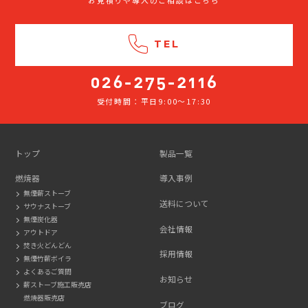
TEL
受付時間：平日9:00～17:30
026-
275-
2116
トップ
製品一覧
燃焼器
導入事例
無煙薪ストーブ
送料について
サウナストーブ
無煙炭化器
会社情報
アウトドア
焚き火どんどん
採用情報
無煙竹薪ボイラ
よくあるご質問
お知らせ
薪ストーブ施工販売店
燃焼器販売店
ブログ