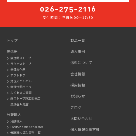
受付時間：平日9:00～17:30
026-
275-
2116
トップ
製品一覧
燃焼器
導入事例
無煙薪ストーブ
送料について
サウナストーブ
無煙炭化器
会社情報
アウトドア
焚き火どんどん
採用情報
無煙竹薪ボイラ
よくあるご質問
お知らせ
薪ストーブ施工販売店
燃焼器販売店
ブログ
分離職人
お問い合わせ
分離職人
Food&Plastic Separator
個人情報保護方針
分離職人導入事例一覧