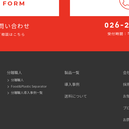
 FORM
問い合わせ
受付時間：平
ご相談はこちら
026-
275-
2116
分離職人
製品一覧
会
分離職人
導入事例
採
Food&Plastic Separator
分離職人導入事例一覧
送料について
お
ブ
お