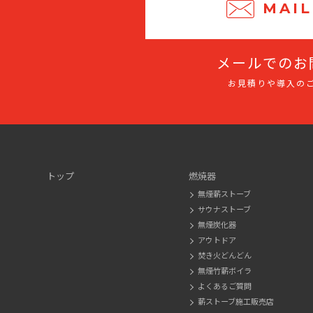
MAIL
メールでのお
お見積りや導入の
トップ
燃焼器
無煙薪ストーブ
サウナストーブ
無煙炭化器
アウトドア
焚き火どんどん
無煙竹薪ボイラ
よくあるご質問
薪ストーブ施工販売店