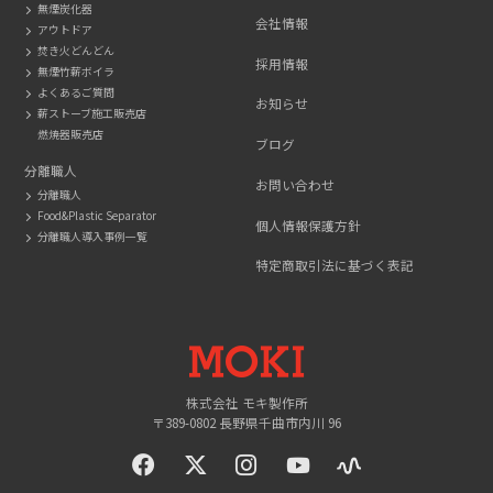
無煙炭化器
会社情報
アウトドア
焚き火どんどん
採用情報
無煙竹薪ボイラ
よくあるご質問
お知らせ
薪ストーブ施工販売店
燃焼器販売店
ブログ
分離職人
お問い合わせ
分離職人
Food&Plastic Separator
個人情報保護方針
分離職人導入事例一覧
特定商取引法に基づく表記
MOKI
株式会社 モキ製作所
〒389-0802 長野県千曲市内川 96
facebook
twitter
instagram
YouTue