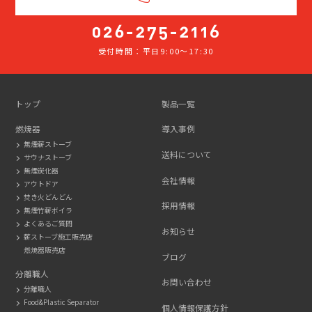
受付時間：平日9:00～17:30
026-
275-
2116
トップ
製品一覧
燃焼器
導入事例
無煙薪ストーブ
送料について
サウナストーブ
無煙炭化器
会社情報
アウトドア
焚き火どんどん
採用情報
無煙竹薪ボイラ
よくあるご質問
お知らせ
薪ストーブ施工販売店
燃焼器販売店
ブログ
分離職人
お問い合わせ
分離職人
Food&Plastic Separator
個人情報保護方針