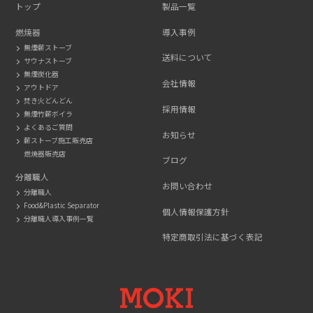
トップ
製品一覧
燃焼器
導入事例
無煙薪ストーブ
送料について
サウナストーブ
無煙炭化器
会社情報
アウトドア
焚き火どんどん
採用情報
無煙竹薪ボイラ
よくあるご質問
お知らせ
薪ストーブ施工販売店
燃焼器販売店
ブログ
分離職人
お問い合わせ
分離職人
Food&Plastic Separator
個人情報保護方針
分離職人導入事例一覧
特定商取引法に基づく表記