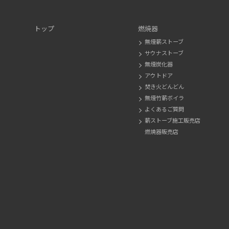
トップ
燃焼器
無煙薪ストーブ
サウナストーブ
無煙炭化器
アウトドア
焚き火どんどん
無煙竹薪ボイラ
よくあるご質問
薪ストーブ施工販売店
燃焼器販売店