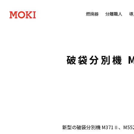
燃焼器
分離職人
導
破袋分別機 
新型の破袋分別機 M371Ⅱ、M5