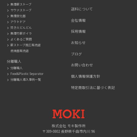
無煙薪ストーブ
送料について
サウナストーブ
無煙炭化器
会社情報
アウトドア
焚き火どんどん
採用情報
無煙竹薪ボイラ
よくあるご質問
お知らせ
薪ストーブ施工販売店
燃焼器販売店
ブログ
分離職人
お問い合わせ
分離職人
Food&Plastic Separator
個人情報保護方針
分離職人導入事例一覧
特定商取引法に基づく表記
MOKI
株式会社 モキ製作所
〒389-0802 長野県千曲市内川 96