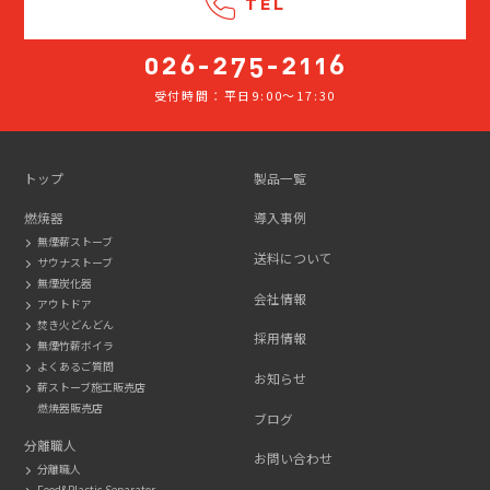
TEL
受付時間：平日9:00～17:30
026-
275-
2116
トップ
製品一覧
燃焼器
導入事例
無煙薪ストーブ
送料について
サウナストーブ
無煙炭化器
会社情報
アウトドア
焚き火どんどん
採用情報
無煙竹薪ボイラ
よくあるご質問
お知らせ
薪ストーブ施工販売店
燃焼器販売店
ブログ
分離職人
お問い合わせ
分離職人
Food&Plastic Separator