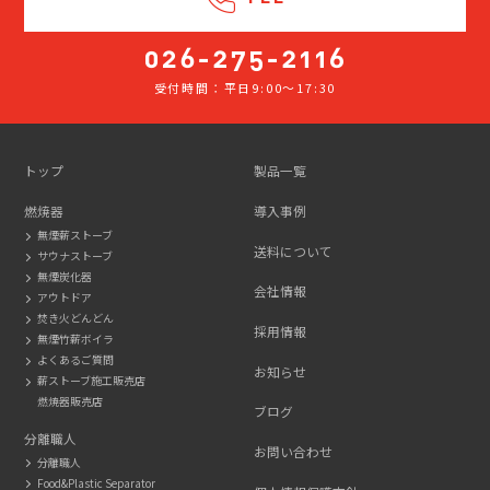
受付時間：平日9:00～17:30
026-
275-
2116
トップ
製品一覧
燃焼器
導入事例
無煙薪ストーブ
送料について
サウナストーブ
無煙炭化器
会社情報
アウトドア
焚き火どんどん
採用情報
無煙竹薪ボイラ
よくあるご質問
お知らせ
薪ストーブ施工販売店
燃焼器販売店
ブログ
分離職人
お問い合わせ
分離職人
Food&Plastic Separator