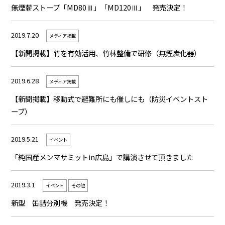
無煙薪ストーブ「MD80Ⅲ」「MD120Ⅲ」 発売決定！
2019.7.20
メディア掲載
【新聞掲載】竹を有効活用、竹林整備で研修（無煙炭化器）
2019.6.28
メディア掲載
【新聞掲載】移動式で避難所にも催しにも（防災イベントスト
ーブ）
2019.5.21
イベント
「純国産メンマサミットin広島」で講演させて頂きました
2019.3.1
イベント
その他
新型 缶詰分別機 発売決定！