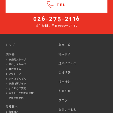
TEL
受付時間：平日9:00～17:30
026-
275-
2116
トップ
製品一覧
燃焼器
導入事例
無煙薪ストーブ
送料について
サウナストーブ
無煙炭化器
会社情報
アウトドア
焚き火どんどん
採用情報
無煙竹薪ボイラ
よくあるご質問
お知らせ
薪ストーブ施工販売店
燃焼器販売店
ブログ
分離職人
お問い合わせ
分離職人