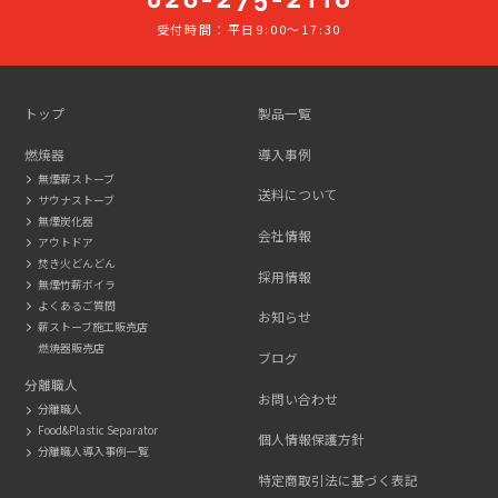
受付時間：平日9:00～17:30
026-
275-
2116
トップ
製品一覧
燃焼器
導入事例
無煙薪ストーブ
送料について
サウナストーブ
無煙炭化器
会社情報
アウトドア
焚き火どんどん
採用情報
無煙竹薪ボイラ
よくあるご質問
お知らせ
薪ストーブ施工販売店
燃焼器販売店
ブログ
分離職人
お問い合わせ
分離職人
Food&Plastic Separator
個人情報保護方針
分離職人導入事例一覧
特定商取引法に基づく表記