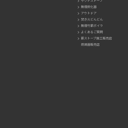
サウナストーブ
無煙炭化器
アウトドア
焚き火どんどん
無煙竹薪ボイラ
よくあるご質問
薪ストーブ施工販売店
燃焼器販売店