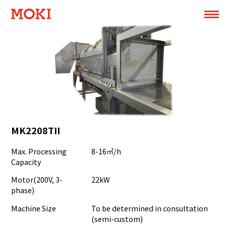
MK2208TII
Max. Processing
8-16㎥/h
Capacity
Motor(200V, 3-
22kW
phase)
Machine Size
To be determined in consultation
(semi-custom)