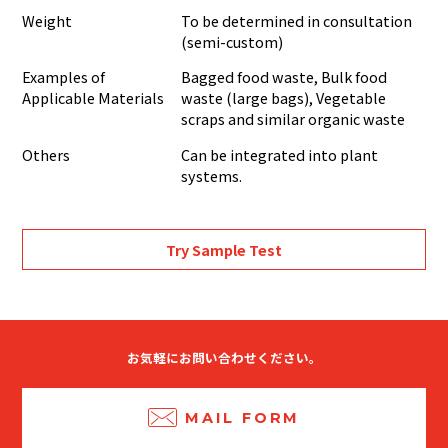
Weight
To be determined in consultation
(semi-custom)
Examples of
Bagged food waste, Bulk food
Applicable Materials
waste (large bags), Vegetable
scraps and similar organic waste
Others
Can be integrated into plant
systems.
Try Sample Test
お気軽にお問い合わせください。
MAIL FORM