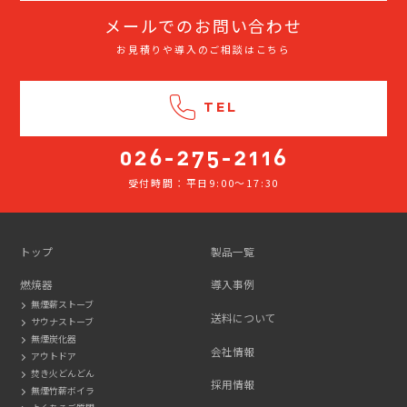
メールでのお問い合わせ
お見積りや導入のご相談はこちら
TEL
受付時間：平日9:00～17:30
026-
275-
2116
トップ
製品一覧
燃焼器
導入事例
無煙薪ストーブ
送料について
サウナストーブ
無煙炭化器
会社情報
アウトドア
焚き火どんどん
採用情報
無煙竹薪ボイラ