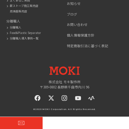
よくあるご質問
お知らせ
薪ストーブ施工販売店
燃焼器販売店
ブログ
分離職人
お問い合わせ
分離職人
Food&Plastic Separator
個人情報保護方針
分離職人導入事例一覧
特定商取引法に基づく表記
MOKI
株式会社 モキ製作所
〒389-0802 長野県千曲市内川 96
facebook
twitter
instagram
YouTue
©2020 MOKI Corporation. All Rights Reserved.