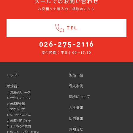
メールでのお問い合わせ
お見積りや導入のご相談はこちら
TEL
受付時間：平日9:00～17:30
026-
275-
2116
トップ
製品一覧
燃焼器
導入事例
無煙薪ストーブ
送料について
サウナストーブ
無煙炭化器
会社情報
アウトドア
焚き火どんどん
採用情報
無煙竹薪ボイラ
よくあるご質問
お知らせ
薪ストーブ施工販売店